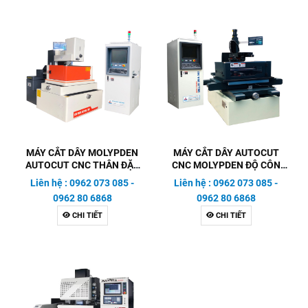
MÁY CẮT DÂY MOLYPDEN
MÁY CẮT DÂY AUTOCUT
AUTOCUT CNC THÂN ĐẶC
CNC MOLYPDEN ĐỘ CÔN
BIỆT
LỚN ( 30 ĐỘ/ 60 ĐỘ)
Liên hệ : 0962 073 085 -
Liên hệ : 0962 073 085 -
0962 80 6868
0962 80 6868
CHI TIẾT
CHI TIẾT