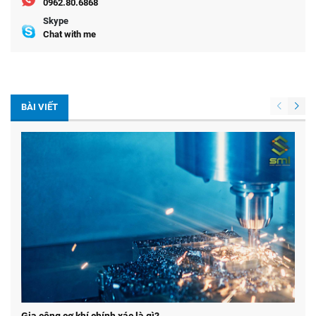
0962.80.6868
Skype
Chat with me
BÀI VIẾT
Gia công cơ khí chính xác là gì?