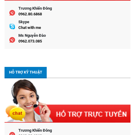
Trương Khiển Đông
0962.80.6868
Skype
Chat with me
Ms Nguyễn Đào
0962.073.085
HỖ TRỢ KỸ THUẬT
Trương Khiển Đông