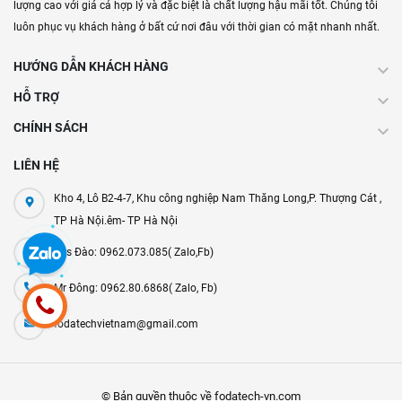
lượng cao với giá cả hợp lý và đặc biệt là chất lượng hậu mãi tốt. Chúng tôi
luôn phục vụ khách hàng ở bất cứ nơi đâu với thời gian có mặt nhanh nhất.
HƯỚNG DẪN KHÁCH HÀNG
HỖ TRỢ
CHÍNH SÁCH
LIÊN HỆ
Kho 4, Lô B2-4-7, Khu công nghiệp Nam Thăng Long,P. Thượng Cát ,
TP Hà Nội.êm- TP Hà Nội
Mrs Đào: 0962.073.085( Zalo,Fb)
Mr Đông: 0962.80.6868( Zalo, Fb)
fodatechvietnam@gmail.com
© Bản quyền thuộc về fodatech-vn.com