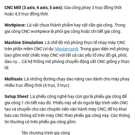
CNC Mill (3 axis, 4 axis, 5 axis):
Gia công phay 3 trục đồng thời
hoặc 4,5 trục đồng thời.
Workpiece:
Là vật chưa thành phẩm hay vật cần gia công. Trong
gia công CNC workpiece là phôi gia công hoặc chi tiết gia công.
Machine Simulation
: Là chế độ mô phỏng thực tế chạy máy CNC
trên phần mềm CNC (ví dụ:
Mastercam
). Trong giao diện mô phỏng
bao gồm một chiếc máy CNC với tất cả các yếu tố như đồ gá, phôi,
dao cụ … Cả hệ thống mô phỏng chuyển động cắt CNC giống y thực
tế.
Multiaxis
: Là những đường chạy dao nâng cao dành cho máy phay
nhiều trục đồng thời (4 trục, 5 trục).
Setup Sheet
: Là phiếu công nghệ hay còn gọi là phiếu gia công để
gia công 1 chi tiết nào đó. Phiếu này sẽ do người lập trình viên CNC
tạo và chuyển cho các chuyên viên vận hành máy CNC; để họ khai
báo các thông số trên máy CNC theo phiếu gia công này. Các thông
tin thường có trên phiếu gia công gồm:
Tên chương trình gia công