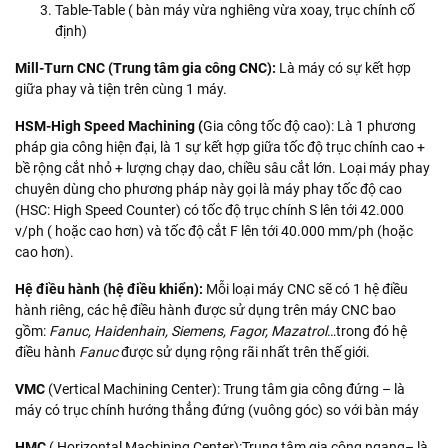
Table-Table ( bàn máy vừa nghiêng vừa xoay, trục chính cố
định)
Mill-Turn CNC (Trung tâm gia công CNC):
Là máy có sự kết hợp
giữa phay và tiện trên cùng 1 máy.
HSM-High Speed Machining (
Gia công tốc độ cao): Là 1 phương
pháp gia công hiện đại, là 1 sự kết hợp giữa tốc độ trục chính cao +
bề rộng cắt nhỏ + lượng chạy dao, chiều sâu cắt lớn. Loại máy phay
chuyên dùng cho phương pháp này gọi là máy phay tốc độ cao
(HSC: High Speed Counter) có tốc độ trục chính S lên tới 42.000
v/ph ( hoặc cao hơn) và tốc độ cắt F lên tới 40.000 mm/ph (hoặc
cao hơn).
Hệ điều hành (hệ điều khiển):
Mỗi loại máy CNC sẽ có 1 hệ điều
hành riêng, các hệ điều hành được sử dụng trên máy CNC bao
gồm:
Fanuc, Haidenhain, Siemens, Fagor, Mazatrol
…trong đó hệ
điều hành
Fanuc
được sử dụng rộng rãi nhất trên thế giới.
VMC
(Vertical Machining Center): Trung tâm gia công đứng – là
máy có trục chính hướng thẳng đứng (vuông góc) so với bàn máy
HMC
( Horizontal Machining Center):Trung tâm gia công ngang– là