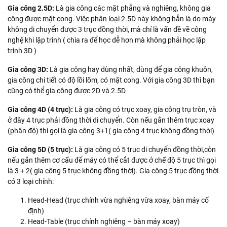
Gia công 2.5D:
Là gia công các mặt phẳng và nghiêng, không gia
công được mặt cong. Việc phân loại 2.5D này không hẳn là do máy
không di chuyển được 3 trục đồng thời, mà chỉ là vấn đề về công
nghệ khi lập trình ( chia ra để học dễ hơn mà không phải học lập
trình 3D )
Gia công 3D:
Là gia công hay dùng nhất, dùng để gia công khuôn,
gia công chi tiết có độ lồi lõm, có mặt cong. Với gia công 3D thì bạn
cũng có thể gia công được 2D và 2.5D
Gia công 4D (4 trục):
Là gia công có trục xoay, gia công trụ tròn, và
ở đây 4 trục phải đồng thời di chuyển. Còn nếu gắn thêm trục xoay
(phân độ) thì gọi là gia công 3+1( gia công 4 trục không đồng thời)
Gia công 5D (5 trục):
Là gia công có 5 trục di chuyển đồng thời,còn
nếu gắn thêm cơ cấu để máy có thể cắt được ở chế độ 5 trục thì gọi
là 3 + 2( gia công 5 trục không đồng thời). Gia công 5 trục đồng thời
có 3 loại chính:
Head-Head (trục chính vừa nghiêng vừa xoay, bàn máy cố
định)
Head-Table (trục chính nghiêng – bàn máy xoay)