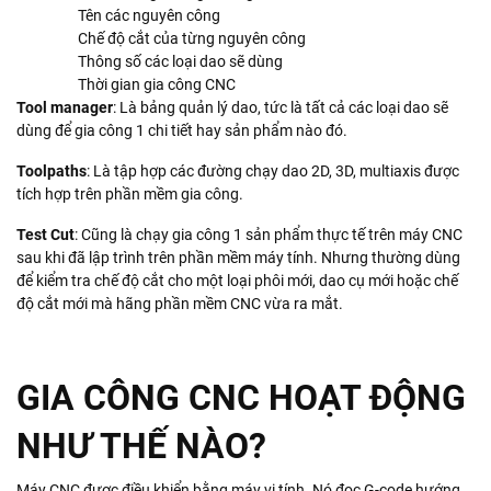
Tên các nguyên công
Chế độ cắt của từng nguyên công
Thông số các loại dao sẽ dùng
Thời gian gia công CNC
Tool manager
: Là bảng quản lý dao, tức là tất cả các loại dao sẽ
dùng để gia công 1 chi tiết hay sản phẩm nào đó.
Toolpaths
: Là tập hợp các đường chạy dao 2D, 3D, multiaxis được
tích hợp trên phần mềm gia công.
Test Cut
: Cũng là chạy gia công 1 sản phẩm thực tế trên máy CNC
sau khi đã lập trình trên phần mềm máy tính. Nhưng thường dùng
để kiểm tra chế độ cắt cho một loại phôi mới, dao cụ mới hoặc chế
độ cắt mới mà hãng phần mềm CNC vừa ra mắt.
GIA CÔNG CNC HOẠT ĐỘNG
NHƯ THẾ NÀO?
Máy CNC được điều khiển bằng máy vi tính. Nó đọc G-code hướng