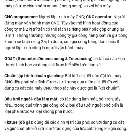
máy có trục chính nằm ngang ( song song) so với bàn máy.
CNC programmer:
Người lập trình máy CNC
; CNC operator:
Người
đứng máy-vận hành máy CNC
.
Tùy vào mô hình hoạt động của
công ty mà 2 vị trí trên có thể tách ra riêng biệt hoặc gộp chung lại
làm 1. Thông thường, những công ty gia công hàng loạt và gia công
khuôn sẽ tách riêng 2 vị trí đó ra, còn gia công hàng đơn chiếc thì
người lập trình cũng là người vận hành máy.
GD&T (Geometric Dimensioning & Tolerancing):
là tất cả các kích
thước hình học và dung sai được thể hiện trên bản vẽ.
Chuẩn lập trình-chuẩn gia công:
Bất kì 1 chi tiết nào đặt lên máy
CNC đều phải xác định được vị trí tương qua giữa chi tiết đó với
dụng cụ cắt của máy CNC, thao tác này được gọi là “xét chuẩn”.
Dầu tưới nguội- dầu làm mát:
có tác dụng làm mát, bôi trơn, tẩy
rửa… trong quá trình gia công, có 2 loại dầu tưới nguội phổ biến là
loại pha nước và loại không pha nước.
Fixture (đồ gá):
dùng để xác định vị trí của phôi so với dụng cụ cắt
và giữ chặt phôi ở vị trí dưới tác dụng của lực cắt trong khi gia công.